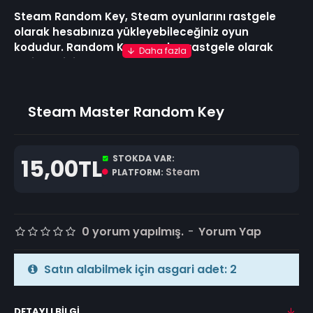
Steam Random Key, Steam oyunlarını rastgele
olarak hesabınıza yükleyebileceğiniz oyun
kodudur. Random Key oyunları rastgele olarak
belirlendiğinden çıkan oyunlar şansa bağlı olarak
değişebilir.
Steam Master Random Key
STOKDA VAR:
15,00TL
Steam
PLATFORM:
0 yorum yapılmış.
-
Yorum Yap
Satın alabilmek için asgari adet: 2
DETAYLI BILGI