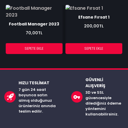
Efsane Fırsat 1
Football Manager 2023
200,00TL
70,00TL
SEPETE EKLE
SEPETE EKLE
GÜVENLI
HIZLI TESLIMAT
ALIŞVERIŞ
7 gün 24 saat
3D ve SSL
boyunca satın
güvencesiyle
almış olduğunuz
dilediğiniz ödeme
ürünleriniz anında
yöntemini
teslim edilir.
kullanabilirsiniz.