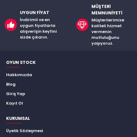
MÜŞTERI
UYGUN FIYAT
MEMNUNIYETI
İndirimli ve en
Müşterilerimize
uygun fiyatlarla
kaliteli hizmet
alışverişin keyfini
vermenin
sizde çıkarın.
mutluluğunu
yaşıyoruz.
OYUN STOCK
Hakkımızda
Blog
Giriş Yap
Kayıt Ol
KURUMSAL
Üyelik Sözleşmesi