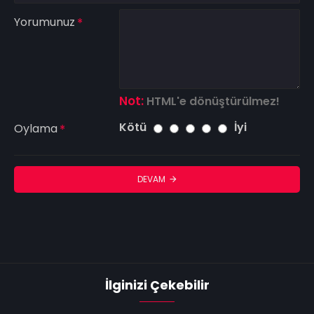
Yorumunuz
Not:
HTML'e dönüştürülmez!
Kötü
İyi
Oylama
DEVAM
İlginizi Çekebilir