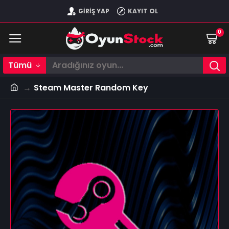
GIRIŞ YAP
KAYIT OL
0
Tümü
Steam Master Random Key