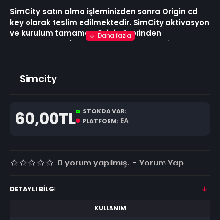
SimCity satın alma işleminizden sonra Origin cd
key olarak teslim edilmektedir. SimCity aktivasyon
ve kurulum tamamen Origin üzerinden
yapılmaktadır. İnternet bağlantısı gerekir.
Belirleyici şehir simülasyonu oyunu geri döndü!
Arzu ettiğiniz şehri yaratın ve kentinizi şekillendiren
seçimleri yapın ve içindeki Sim'leri çalıştırın.SimCity
Simcity
satın al, şehir kurmaya hemen başla.
STOKDA VAR:
60,00TL
EA
PLATFORM:
0 yorum yapılmış.
-
Yorum Yap
DETAYLI BILGI
KULLANIM