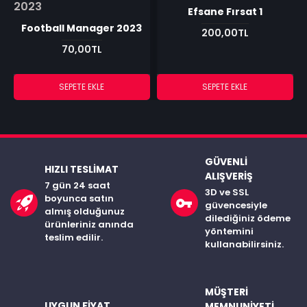
Efsane Fırsat 1
Football Manager 2023
200,00TL
70,00TL
SEPETE EKLE
SEPETE EKLE
GÜVENLI
HIZLI TESLIMAT
ALIŞVERIŞ
7 gün 24 saat
3D ve SSL
boyunca satın
güvencesiyle
almış olduğunuz
dilediğiniz ödeme
ürünleriniz anında
yöntemini
teslim edilir.
kullanabilirsiniz.
MÜŞTERI
UYGUN FIYAT
MEMNUNIYETI