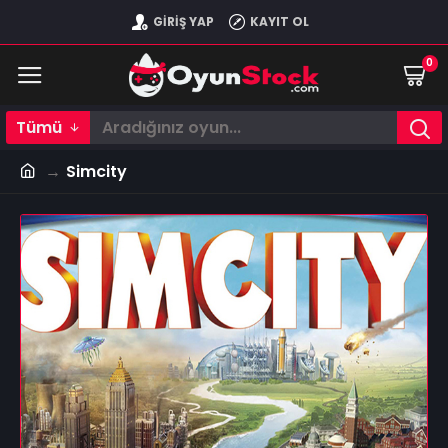
GIRIŞ YAP
KAYIT OL
0
Tümü
Simcity