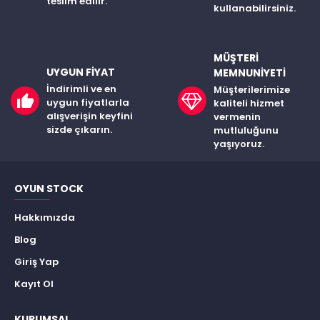
teslim edilir.
kullanabilirsiniz.
MÜŞTERI
UYGUN FIYAT
MEMNUNIYETI
İndirimli ve en
Müşterilerimize
uygun fiyatlarla
kaliteli hizmet
alışverişin keyfini
vermenin
sizde çıkarın.
mutluluğunu
yaşıyoruz.
OYUN STOCK
Hakkımızda
Blog
Giriş Yap
Kayıt Ol
KURUMSAL