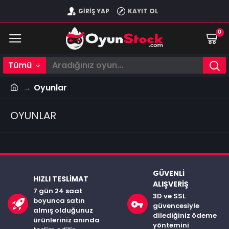
GIRIŞ YAP
KAYIT OL
0
Tümü
Oyunlar
OYUNLAR
GÜVENLI
HIZLI TESLIMAT
ALIŞVERIŞ
7 gün 24 saat
3D ve SSL
boyunca satın
güvencesiyle
almış olduğunuz
dilediğiniz ödeme
ürünleriniz anında
yöntemini