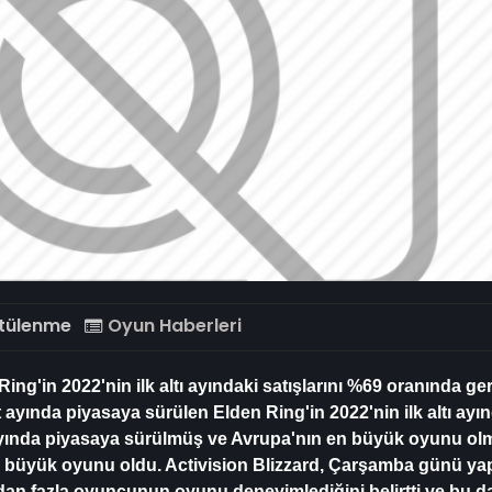
tülenme
Oyun Haberleri
'in 2022'nin ilk altı ayındaki satışlarını %69 oranında geri
yında piyasaya sürülen Elden Ring'in 2022'nin ilk altı ayın
t ayında piyasaya sürülmüş ve Avrupa'nın en büyük oyunu ol
en büyük oyunu oldu. Activision Blizzard, Çarşamba günü yap
n fazla oyuncunun oyunu deneyimlediğini belirtti ve bu da