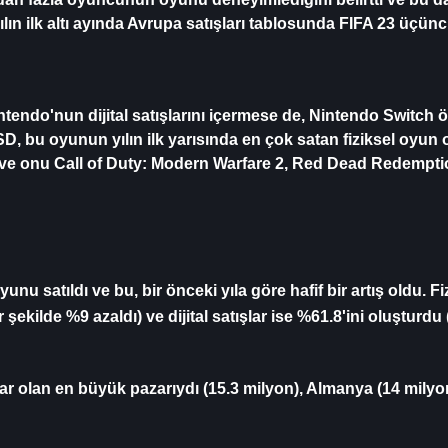
n ilk altı ayında Avrupa satışları tablosunda FIFA 23 üçüncü 
tendo'nun dijital satışlarını içermese de, Nintendo Switch
, bu oyunun yılın ilk yarısında en çok satan fiziksel oyun ol
ı ve onu Call of Duty: Modern Warfare 2, Red Dead Redemptio
 satıldı ve bu, bir önceki yıla göre hafif bir artış oldu. Fi
 şekilde %9 azaldı) ve dijital satışlar ise %61.8'ini oluşturdu 
ar olan en büyük pazarıydı (15.3 milyon), Almanya (14 milyon