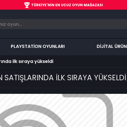
TÜRKIYE'NIN EN UCUZ OYUN MAĞAZASI
PLAYSTATİON OYUNLARI
DİJİTAL ÜRÜN
nda ilk sıraya yükseldi
ATIŞLARINDA ILK SIRAYA YÜKSELDI