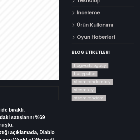
Teknoloji
İnceleme
Ürün Kullanımı
Oyun Haberleri
BLOG ETIKETLERI
hogwartslegacy
harrypotter
steam random key
steam key
steam random
de bıraktı.
daki satışlarını %69
muştu.
tığı açıklamada, Diablo
 onu World of Warcraft