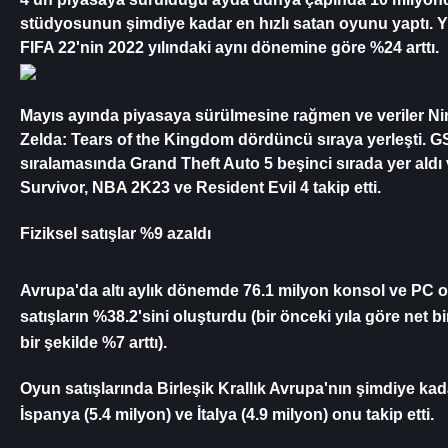
stüdyosunun şimdiye kadar en hızlı satan oyunu yaptı. Yılı
FIFA 22'nin 2022 yılındaki aynı dönemine göre %24 arttı.
Mayıs ayında piyasaya sürülmesine rağmen ve veriler Nin
Zelda: Tears of the Kingdom dördüncü sıraya yerleşti. GSD
sıralamasında Grand Theft Auto 5 beşinci sırada yer ald
Survivor, NBA 2K23 ve Resident Evil 4 takip etti.
Fiziksel satışlar %9 azaldı
Avrupa'da altı aylık dönemde 76.1 milyon konsol ve PC oyunu
satışların %38.2'sini oluşturdu (bir önceki yıla göre net bir
bir şekilde %7 arttı).
Oyun satışlarında Birleşik Krallık Avrupa'nın şimdiye kad
İspanya (5.4 milyon) ve İtalya (4.9 milyon) onu takip etti.