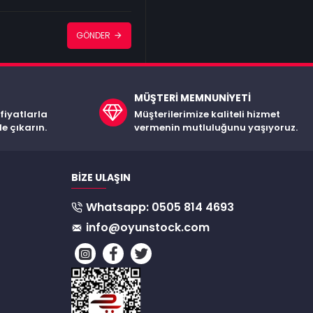
GÖNDER
MÜŞTERI MEMNUNIYETI
 fiyatlarla
Müşterilerimize kaliteli hizmet
de çıkarın.
vermenin mutluluğunu yaşıyoruz.
BIZE ULAŞIN
Whatsapp: 0505 814 4693
info@oyunstock.com