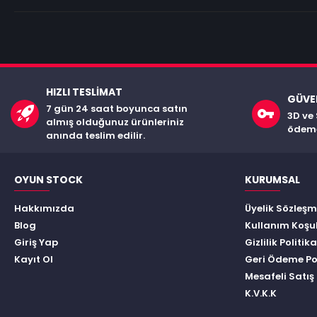
HIZLI TESLIMAT
GÜVEN
7 gün 24 saat boyunca satın
3D ve 
almış olduğunuz ürünleriniz
ödeme
anında teslim edilir.
OYUN STOCK
KURUMSAL
Hakkımızda
Üyelik Sözleşm
Blog
Kullanım Koşul
Giriş Yap
Gizlilik Politika
Kayıt Ol
Geri Ödeme Pol
Mesafeli Satış
K.V.K.K