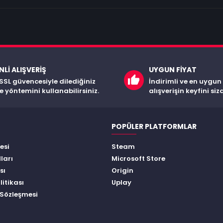
LI ALIŞVERIŞ
UYGUN FIYAT
SSL güvencesiyle dilediğiniz
İndirimli ve en uygun
 yöntemini kullanabilirsiniz.
alışverişin keyfini siz
POPÜLER PLATFORMLAR
esi
Steam
ları
Microsoft Store
sı
Origin
itikası
Uplay
 Sözleşmesi