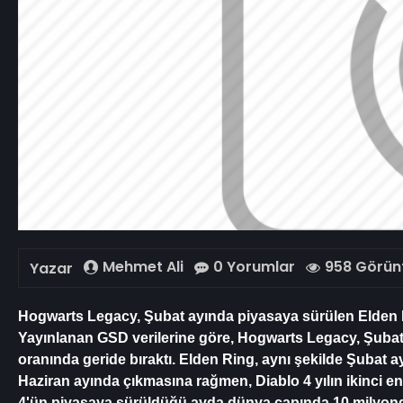
Mehmet Ali
0 Yorumlar
958 Görün
Yazar
Hogwarts Legacy, Şubat ayında piyasaya sürülen Elden Ring
Yayınlanan GSD verilerine göre, Hogwarts Legacy, Şubat a
oranında geride bıraktı. Elden Ring, aynı şekilde Şuba
Haziran ayında çıkmasına rağmen, Diablo 4 yılın ikinci 
4'ün piyasaya sürüldüğü ayda dünya çapında 10 milyonda